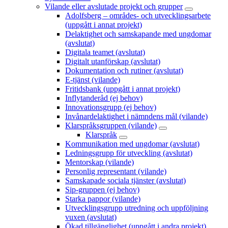
Vilande eller avslutade projekt och grupper
Adolfsberg – områdes- och utvecklingsarbete
(uppgått i annat projekt)
Delaktighet och samskapande med ungdomar
(avslutat)
Digitala teamet (avslutat)
Digitalt utanförskap (avslutat)
Dokumentation och rutiner (avslutat)
E-tjänst (vilande)
Fritidsbank (uppgått i annat projekt)
Inflytanderåd (ej behov)
Innovationsgrupp (ej behov)
Invånardelaktighet i nämndens mål (vilande)
Klarspråksgruppen (vilande)
Klarspråk
Kommunikation med ungdomar (avslutat)
Ledningsgrupp för utveckling (avslutat)
Mentorskap (vilande)
Personlig representant (vilande)
Samskapade sociala tjänster (avslutat)
Sip-gruppen (ej behov)
Starka pappor (vilande)
Utvecklingsgrupp utredning och uppföljning
vuxen (avslutat)
Ökad tillgänglighet (uppgått i andra projekt)