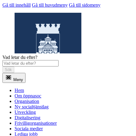
Gå till innehåll
Gå till huvudmeny
Gå till sidomeny
Vad letar du efter?
Sök
Meny
Öppnasoc
Hem
Om öppnasoc
Organisation
Ny socialtjänstlag
Utveckling
Digitalisering
Frivilligorganisationer
Sociala medier
Lediga jobb