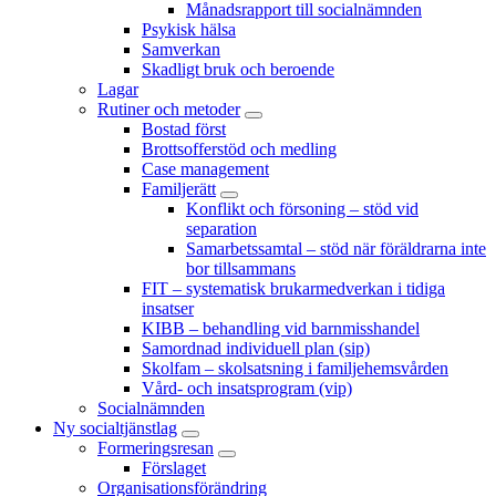
Månadsrapport till socialnämnden
Psykisk hälsa
Samverkan
Skadligt bruk och beroende
Lagar
Rutiner och metoder
Bostad först
Brottsofferstöd och medling
Case management
Familjerätt
Konflikt och försoning – stöd vid
separation
Samarbetssamtal – stöd när föräldrarna inte
bor tillsammans
FIT – systematisk brukarmedverkan i tidiga
insatser
KIBB – behandling vid barnmisshandel
Samordnad individuell plan (sip)
Skolfam – skolsatsning i familjehemsvården
Vård- och insatsprogram (vip)
Socialnämnden
Ny socialtjänstlag
Formeringsresan
Förslaget
Organisationsförändring