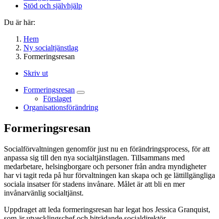
Stöd och självhjälp
Du är här:
Hem
Ny socialtjänstlag
Formeringsresan
Skriv ut
Formeringsresan
Förslaget
Organisationsförändring
Formeringsresan
Socialförvaltningen genomför just nu en förändringsprocess, för att
anpassa sig till den nya socialtjänstlagen. Tillsammans med
medarbetare, helsingborgare och personer från andra myndigheter
har vi tagit reda på hur förvaltningen kan skapa och ge lättillgängliga
sociala insatser för stadens invånare. Målet är att bli en mer
invånarvänlig socialtjänst.
Uppdraget att leda formeringsresan har legat hos Jessica Granquist,
som är utvecklingschef och biträdande socialdirektör.