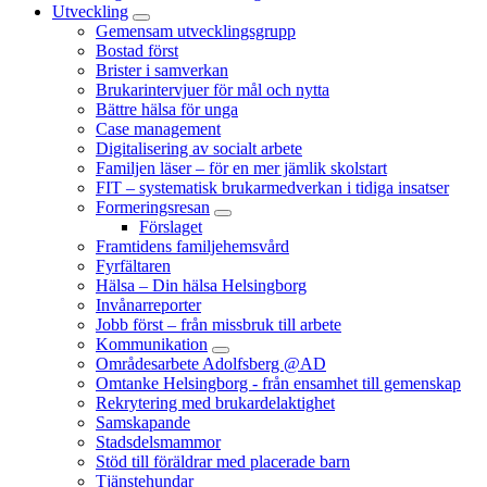
Utveckling
Gemensam utvecklingsgrupp
Bostad först
Brister i samverkan
Brukarintervjuer för mål och nytta
Bättre hälsa för unga
Case management
Digitalisering av socialt arbete
Familjen läser – för en mer jämlik skolstart
FIT – systematisk brukarmedverkan i tidiga insatser
Formeringsresan
Förslaget
Framtidens familjehemsvård
Fyrfältaren
Hälsa – Din hälsa Helsingborg
Invånarreporter
Jobb först – från missbruk till arbete
Kommunikation
Områdesarbete Adolfsberg @AD
Omtanke Helsingborg - från ensamhet till gemenskap
Rekrytering med brukardelaktighet
Samskapande
Stadsdelsmammor
Stöd till föräldrar med placerade barn
Tjänstehundar