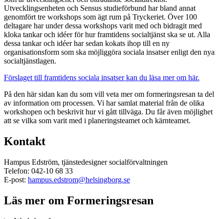
Utvecklingsenheten och Sensus studieförbund har bland annat
genomfört tre workshops som ägt rum på Tryckeriet. Över 100
deltagare har under dessa workshops varit med och bidragit med
kloka tankar och idéer för hur framtidens socialtjänst ska se ut. Alla
dessa tankar och idéer har sedan kokats ihop till en ny
organisationsform som ska möjliggöra sociala insatser enligt den nya
socialtjänstlagen.
Förslaget till framtidens sociala insatser kan du läsa mer om här.
På den här sidan kan du som vill veta mer om formeringsresan ta del
av information om processen. Vi har samlat material från de olika
workshopen och beskrivit hur vi gått tillväga. Du får även möjlighet
att se vilka som varit med i planeringsteamet och kärnteamet.
Kontakt
Hampus Edström, tjänstedesigner socialförvaltningen
Telefon: 042-10 68 33
E-post:
hampus.edstrom@helsingborg.se
Läs mer om Formeringsresan