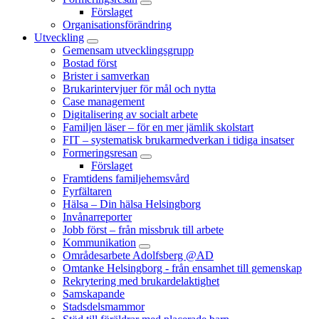
Förslaget
Organisationsförändring
Utveckling
Gemensam utvecklingsgrupp
Bostad först
Brister i samverkan
Brukarintervjuer för mål och nytta
Case management
Digitalisering av socialt arbete
Familjen läser – för en mer jämlik skolstart
FIT – systematisk brukarmedverkan i tidiga insatser
Formeringsresan
Förslaget
Framtidens familjehemsvård
Fyrfältaren
Hälsa – Din hälsa Helsingborg
Invånarreporter
Jobb först – från missbruk till arbete
Kommunikation
Områdesarbete Adolfsberg @AD
Omtanke Helsingborg - från ensamhet till gemenskap
Rekrytering med brukardelaktighet
Samskapande
Stadsdelsmammor