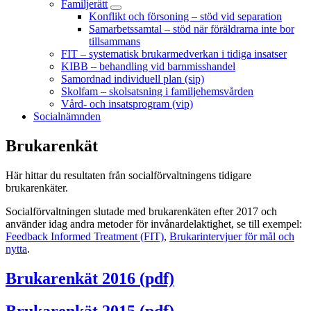
Familjerätt
Konflikt och försoning – stöd vid separation
Samarbetssamtal – stöd när föräldrarna inte bor
tillsammans
FIT – systematisk brukarmedverkan i tidiga insatser
KIBB – behandling vid barnmisshandel
Samordnad individuell plan (sip)
Skolfam – skolsatsning i familjehemsvården
Vård- och insatsprogram (vip)
Socialnämnden
Brukarenkät
Här hittar du resultaten från socialförvaltningens tidigare
brukarenkäter.
Socialförvaltningen slutade med brukarenkäten efter 2017 och
använder idag andra metoder för invånardelaktighet, se till exempel:
Feedback Informed Treatment (FIT)
,
Brukarintervjuer för mål och
nytta
.
Brukarenkät 2016 (pdf)
Brukarenkät 2015 (pdf)