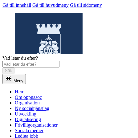
Gå till innehåll
Gå till huvudmeny
Gå till sidomeny
Vad letar du efter?
Sök
Meny
Öppnasoc
Hem
Om öppnasoc
Organisation
Ny socialtjänstlag
Utveckling
Digitalisering
Frivilligorganisationer
Sociala medier
Lediga jobb