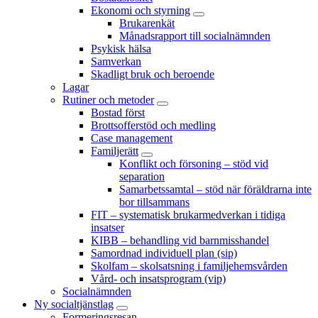
Ekonomi och styrning
Brukarenkät
Månadsrapport till socialnämnden
Psykisk hälsa
Samverkan
Skadligt bruk och beroende
Lagar
Rutiner och metoder
Bostad först
Brottsofferstöd och medling
Case management
Familjerätt
Konflikt och försoning – stöd vid
separation
Samarbetssamtal – stöd när föräldrarna inte
bor tillsammans
FIT – systematisk brukarmedverkan i tidiga
insatser
KIBB – behandling vid barnmisshandel
Samordnad individuell plan (sip)
Skolfam – skolsatsning i familjehemsvården
Vård- och insatsprogram (vip)
Socialnämnden
Ny socialtjänstlag
Formeringsresan