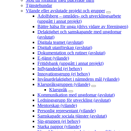
Stöd till föräldrar med placerade barn
Tjänstehundar
Vilande eller avslutade projekt och grupper
Adolfsberg – områdes- och utvecklingsarbete
(uppgått i annat projekt)
Bättre hälsa för unga (drivs vidare av föreningen)
Delaktighet och samskapande med ungdomar
(avslutat)
Digitala teamet (avslutat)
Digitalt utanförskap (avslutat)
Dokumentation och rutiner (avslutat)
E-tjänst (vilande)
Fritidsbank (uppgått i annat projekt)
Inflytanderåd (ej behov)
Innovationsgrupp (ej behov)
Invånardelaktighet i nämndens mål (vilande)
Klarspråksgruppen (vilande)
Klarspråk
Kommunikation med ungdomar (avslutat)
Ledningsgrupp för utveckling (avslutat)
Mentorskap (vilande)
Personlig representant (vilande)
Samskapade sociala tjänster (avslutat)
Sip-gruppen (ej behov)
Starka pappor (vilande)