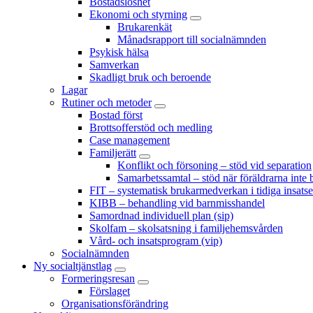
Bostadslöshet
Ekonomi och styrning
Brukarenkät
Månadsrapport till socialnämnden
Psykisk hälsa
Samverkan
Skadligt bruk och beroende
Lagar
Rutiner och metoder
Bostad först
Brottsofferstöd och medling
Case management
Familjerätt
Konflikt och försoning – stöd vid separation
Samarbetssamtal – stöd när föräldrarna inte 
FIT – systematisk brukarmedverkan i tidiga insatse
KIBB – behandling vid barnmisshandel
Samordnad individuell plan (sip)
Skolfam – skolsatsning i familjehemsvården
Vård- och insatsprogram (vip)
Socialnämnden
Ny socialtjänstlag
Formeringsresan
Förslaget
Organisationsförändring