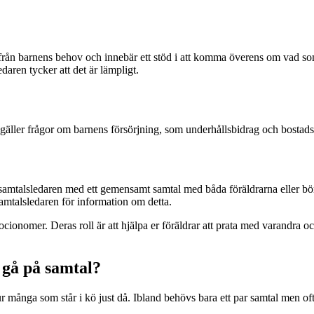
ifrån barnens behov och innebär ett stöd i att komma överens om vad so
aren tycker att det är lämpligt.
gäller frågor om barnens försörjning, som underhållsbidrag och bostads
 samtalsledaren med ett gemensamt samtal med båda föräldrarna eller bö
samtalsledaren för information om detta.
ocionomer. Deras roll är att hjälpa er föräldrar att prata med varandra oc
g gå på samtal?
ur många som står i kö just då. Ibland behövs bara ett par samtal men oft