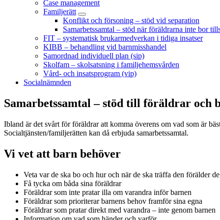
Case management
Familjerätt
Konflikt och försoning – stöd vid separation
Samarbetssamtal – stöd när föräldrarna inte bor ti
FIT – systematisk brukarmedverkan i tidiga insatser
KIBB – behandling vid barnmisshandel
Samordnad individuell plan (sip)
Skolfam – skolsatsning i familjehemsvården
Vård- och insatsprogram (vip)
Socialnämnden
Samarbetssamtal – stöd till föräldrar och 
Ibland är det svårt för föräldrar att komma överens om vad som är bäst 
Socialtjänsten/familjerätten kan då erbjuda samarbetssamtal.
Vi vet att barn behöver
Veta var de ska bo och hur och när de ska träffa den förälder de
Få tycka om båda sina föräldrar
Föräldrar som inte pratar illa om varandra inför barnen
Föräldrar som prioriterar barnens behov framför sina egna
Föräldrar som pratar direkt med varandra – inte genom barnen
Information om vad som händer och varför.