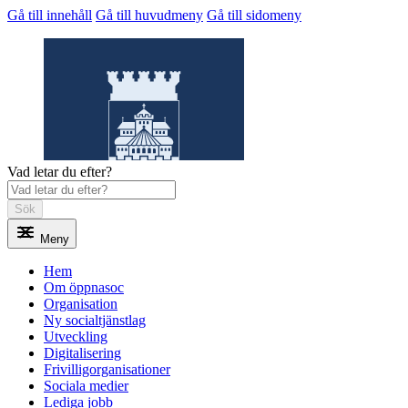
Gå till innehåll
Gå till huvudmeny
Gå till sidomeny
Vad letar du efter?
Sök
Meny
Öppnasoc
Hem
Om öppnasoc
Organisation
Ny socialtjänstlag
Utveckling
Digitalisering
Frivilligorganisationer
Sociala medier
Lediga jobb