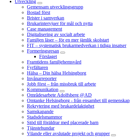
Utveckling
Gemensam utvecklingsgrupp
Bostad först
Brister i samverkan
Brukarintervjuer för mål och nytta
Case management
Digitalisering av socialt arbete
Familjen läser – för en mer jämlik skolstart
FIT – systematisk brukarmedverkan i tidiga insatser
Formeringsresan
Förslaget
Framtidens familjehemsvård
Fyrfältaren
Hälsa – Din hälsa Helsingborg
Invånarreporter
Jobb först – från missbruk till arbete
Kommunikation
Områdesarbete Adolfsberg @AD
Omtanke Helsingborg - från ensamhet till gemenskap
Rekrytering med brukardelaktighet
Samskapande
Stadsdelsmammor
Stöd till föräldrar med placerade barn
Tjänstehundar
Vilande eller avslutade projekt och grupper