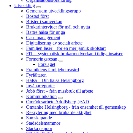
Organisationsförändring
Utveckling
Gemensam utvecklingsgrupp
Bostad först
Brister i samverkan
Brukarintervjuer för mål och nytta
Bättre hälsa för unga
Case management
Digitalisering av socialt arbete
Familjen läser – för en mer jämlik skolstart
FIT – systematisk brukarmedverkan i tidiga insatser
Formeringsresan
Förslaget
Framtidens familjehemsvård
Fyrfältaren
Hälsa – Din hälsa Helsingborg
Invånarreporter
Jobb först – från missbruk till arbete
Kommunikation
Områdesarbete Adolfsberg @AD
Omtanke Helsingborg - från ensamhet till gemenskap
Rekrytering med brukardelaktighet
Samskapande
Stadsdelsmammor
Starka pappor