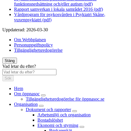
funktionsnedsättning och/eller autism (pdf)
Rapport samverkan i lokala samrådet 2016 (pdf)
Vårdprogram för psykosvården i Psykiatri Skåne,
vuxenpsykiatri (pdf)
Uppdaterad:
2026-03-30
Om Webbplatsen
Personuppgiftspolicy
Tillgänglighetsredogörelse
Stäng
Vad letar du efter?
Sök
Hem
Om öppnasoc
Tillgänglighetsredogörelse för öppnasoc.se
Organisation
Dokument och rapporter
Arbetsmiljö och organisation
Bostadslöshet
Ekonomi och styrning
Brukarenkät