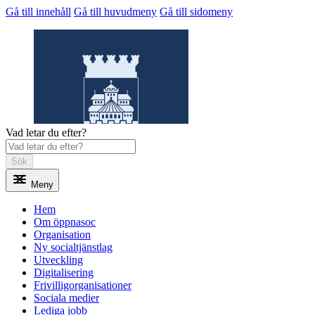
Gå till innehåll
Gå till huvudmeny
Gå till sidomeny
Vad letar du efter?
Sök
Meny
Öppnasoc
Hem
Om öppnasoc
Organisation
Ny socialtjänstlag
Utveckling
Digitalisering
Frivilligorganisationer
Sociala medier
Lediga jobb