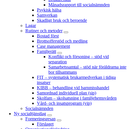
Månadsrapport till socialnämnden
Psykisk hälsa
Samverkan
Skadligt bruk och beroende
Lagar
Rutiner och metoder
Bostad först
Brottsofferstöd och medling
Case management
Familjerätt
Konflikt och försoning – stöd vid
separation
Samarbetssamtal – stöd när föräldrarna inte
bor tillsammans
FIT – systematisk brukarmedverkan i tidiga
insatser
KIBB – behandling vid barnmisshandel
Samordnad individuell plan (sip)
Skolfam – skolsatsning i familjehemsvården
Vård- och insatsprogram (vip)
Socialnämnden
Ny socialtjänstlag
Formeringsresan
Förslaget