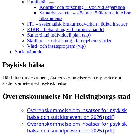
Familjerätt
Konflikt och försoning – stöd vid separation
Samarbetssamtal – stöd när föräldrarna inte bor
tillsammans
FIT – systematisk brukarmedverkan i tidiga insatser
KIBB – behandling vid barnmisshandel
Samordnad individuell plan (sip)
Skolfam – skolsatsning i familjehemsvården
Vård- och insatsprogram (vip)
Socialnämnden
Psykisk hälsa
Här hittar du dokument, överenskommelser och rapporter om
stadens arbete med psykisk hälsa.
Överenskommelse för Helsingborgs stad
Överenskommelse om insatser för psykisk
hälsa och suicidprevention 2026 (pdf)
Överenskommelse om insatser för psykisk
hälsa och suicidprevention 2025 (pdf)