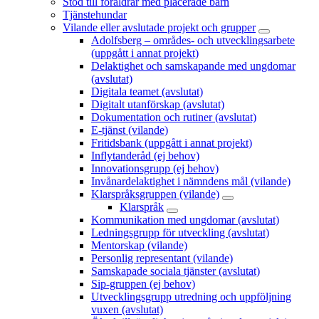
Stöd till föräldrar med placerade barn
Tjänstehundar
Vilande eller avslutade projekt och grupper
Adolfsberg – områdes- och utvecklingsarbete
(uppgått i annat projekt)
Delaktighet och samskapande med ungdomar
(avslutat)
Digitala teamet (avslutat)
Digitalt utanförskap (avslutat)
Dokumentation och rutiner (avslutat)
E-tjänst (vilande)
Fritidsbank (uppgått i annat projekt)
Inflytanderåd (ej behov)
Innovationsgrupp (ej behov)
Invånardelaktighet i nämndens mål (vilande)
Klarspråksgruppen (vilande)
Klarspråk
Kommunikation med ungdomar (avslutat)
Ledningsgrupp för utveckling (avslutat)
Mentorskap (vilande)
Personlig representant (vilande)
Samskapade sociala tjänster (avslutat)
Sip-gruppen (ej behov)
Utvecklingsgrupp utredning och uppföljning
vuxen (avslutat)