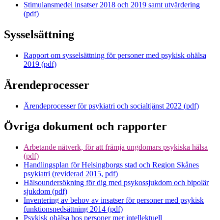
Stimulansmedel insatser 2018 och 2019 samt utvärdering
(pdf)
Sysselsättning
Rapport om sysselsättning för personer med psykisk ohälsa
2019 (pdf)
Ärendeprocesser
Ärendeprocesser för psykiatri och socialtjänst 2022 (pdf)
Övriga dokument och rapporter
Arbetande nätverk, för att främja ungdomars psykiska hälsa
(pdf)
Handlingsplan för Helsingborgs stad och Region Skånes
psykiatri (reviderad 2015, pdf)
Hälsoundersökning för dig med psykossjukdom och bipolär
sjukdom (pdf)
Inventering av behov av insatser för personer med psykisk
funktionsnedsättning 2014 (pdf)
Psykisk ohälsa hos personer mer intellektuell