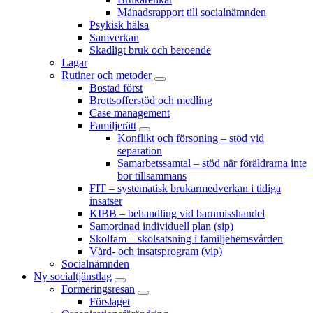
Månadsrapport till socialnämnden
Psykisk hälsa
Samverkan
Skadligt bruk och beroende
Lagar
Rutiner och metoder
Bostad först
Brottsofferstöd och medling
Case management
Familjerätt
Konflikt och försoning – stöd vid
separation
Samarbetssamtal – stöd när föräldrarna inte
bor tillsammans
FIT – systematisk brukarmedverkan i tidiga
insatser
KIBB – behandling vid barnmisshandel
Samordnad individuell plan (sip)
Skolfam – skolsatsning i familjehemsvården
Vård- och insatsprogram (vip)
Socialnämnden
Ny socialtjänstlag
Formeringsresan
Förslaget