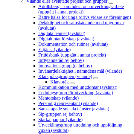
Vilande eller avslutade projekt och grupper
Adolfsberg – områdes- och utvecklingsarbete
(uppgått i annat projekt)
Bättre hälsa för unga (drivs vidare av föreningen)
Delaktighet och samskapande med ungdomar
(avslutat)
Digitala teamet (avslutat)
Digitalt utanförskap (avslutat)
Dokumentation och rutiner (avslutat)
E-tjänst (vilande)
Fritidsbank (uppgått i annat projekt)
Inflytanderåd (ej behov)
Innovationsgrupp (ej behov)
Invånardelaktighet i nämndens mål (vilande)
Klarspråksgruppen (vilande)
Klarspråk
Kommunikation med ungdomar (avslutat)
Ledningsgrupp för utveckling (avslutat)
Mentorskap (vilande)
Personlig representant (vilande)
Samskapade sociala tjänster (avslutat)
Sip-gruppen (ej behov)
Starka pappor (vilande)
Utvecklingsgrupp utredning och uppföljning
vuxen (avslutat)