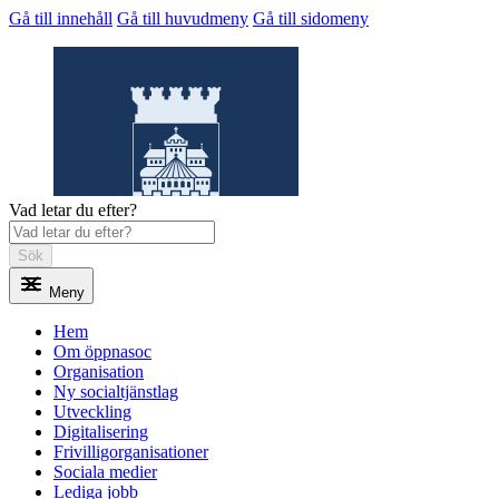
Gå till innehåll
Gå till huvudmeny
Gå till sidomeny
Vad letar du efter?
Sök
Meny
Öppnasoc
Hem
Om öppnasoc
Organisation
Ny socialtjänstlag
Utveckling
Digitalisering
Frivilligorganisationer
Sociala medier
Lediga jobb