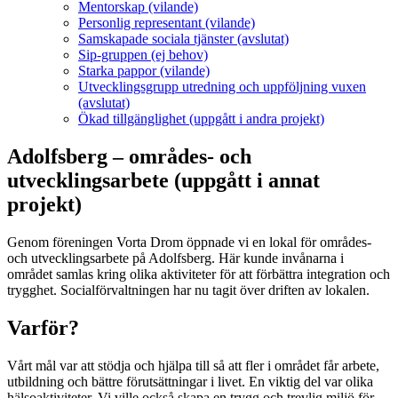
Mentorskap (vilande)
Personlig representant (vilande)
Samskapade sociala tjänster (avslutat)
Sip-gruppen (ej behov)
Starka pappor (vilande)
Utvecklingsgrupp utredning och uppföljning vuxen
(avslutat)
Ökad tillgänglighet (uppgått i andra projekt)
Adolfsberg – områdes- och
utvecklingsarbete (uppgått i annat
projekt)
Genom föreningen Vorta Drom öppnade vi en lokal för områdes-
och utvecklingsarbete på Adolfsberg. Här kunde invånarna i
området samlas kring olika aktiviteter för att förbättra integration och
trygghet. Socialförvaltningen har nu tagit över driften av lokalen.
Varför?
Vårt mål var att stödja och hjälpa till så att fler i området får arbete,
utbildning och bättre förutsättningar i livet. En viktig del var olika
hälsoaktiviteter. Vi ville också skapa en trygg och trevlig miljö för