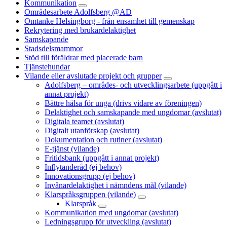
Kommunikation
Områdesarbete Adolfsberg @AD
Omtanke Helsingborg - från ensamhet till gemenskap
Rekrytering med brukardelaktighet
Samskapande
Stadsdelsmammor
Stöd till föräldrar med placerade barn
Tjänstehundar
Vilande eller avslutade projekt och grupper
Adolfsberg – områdes- och utvecklingsarbete (uppgått i
annat projekt)
Bättre hälsa för unga (drivs vidare av föreningen)
Delaktighet och samskapande med ungdomar (avslutat)
Digitala teamet (avslutat)
Digitalt utanförskap (avslutat)
Dokumentation och rutiner (avslutat)
E-tjänst (vilande)
Fritidsbank (uppgått i annat projekt)
Inflytanderåd (ej behov)
Innovationsgrupp (ej behov)
Invånardelaktighet i nämndens mål (vilande)
Klarspråksgruppen (vilande)
Klarspråk
Kommunikation med ungdomar (avslutat)
Ledningsgrupp för utveckling (avslutat)