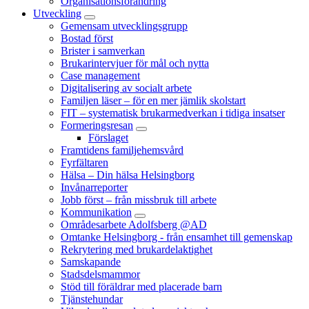
Organisationsförändring
Utveckling
Gemensam utvecklingsgrupp
Bostad först
Brister i samverkan
Brukarintervjuer för mål och nytta
Case management
Digitalisering av socialt arbete
Familjen läser – för en mer jämlik skolstart
FIT – systematisk brukarmedverkan i tidiga insatser
Formeringsresan
Förslaget
Framtidens familjehemsvård
Fyrfältaren
Hälsa – Din hälsa Helsingborg
Invånarreporter
Jobb först – från missbruk till arbete
Kommunikation
Områdesarbete Adolfsberg @AD
Omtanke Helsingborg - från ensamhet till gemenskap
Rekrytering med brukardelaktighet
Samskapande
Stadsdelsmammor
Stöd till föräldrar med placerade barn
Tjänstehundar