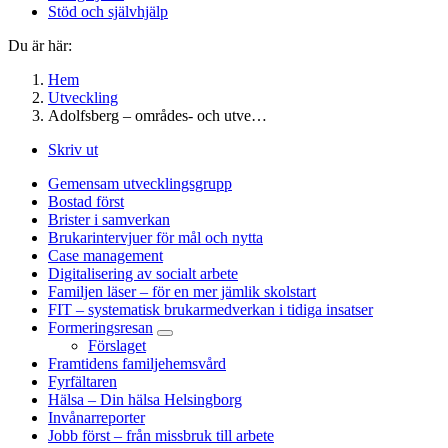
Stöd och självhjälp
Du är här:
Hem
Utveckling
Adolfsberg – områdes- och utve…
Skriv ut
Gemensam utvecklingsgrupp
Bostad först
Brister i samverkan
Brukarintervjuer för mål och nytta
Case management
Digitalisering av socialt arbete
Familjen läser – för en mer jämlik skolstart
FIT – systematisk brukarmedverkan i tidiga insatser
Formeringsresan
Förslaget
Framtidens familjehemsvård
Fyrfältaren
Hälsa – Din hälsa Helsingborg
Invånarreporter
Jobb först – från missbruk till arbete