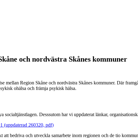
 Skåne och nordvästra Skånes kommuner
e mellan Region Skåne och nordvästra Skånes kommuner. Där framgår hu
sykisk ohälsa och främja psykisk hälsa.
 socialtjänstlagen. Desssutom har vi uppdaterat länkar, organisationska
01 (uppdaterad 260320, pdf)
att bedriva och utveckla samarbete inom regionen och de tio kommunern