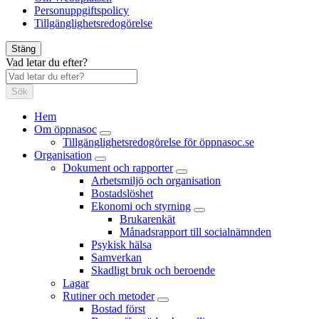
Personuppgiftspolicy
Tillgänglighetsredogörelse
Stäng
Vad letar du efter?
Sök
Hem
Om öppnasoc
Tillgänglighetsredogörelse för öppnasoc.se
Organisation
Dokument och rapporter
Arbetsmiljö och organisation
Bostadslöshet
Ekonomi och styrning
Brukarenkät
Månadsrapport till socialnämnden
Psykisk hälsa
Samverkan
Skadligt bruk och beroende
Lagar
Rutiner och metoder
Bostad först