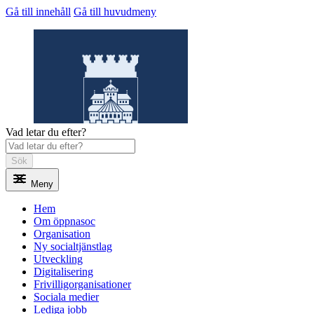
Gå till innehåll
Gå till huvudmeny
Vad letar du efter?
Sök
Meny
Öppnasoc
Hem
Om öppnasoc
Organisation
Ny socialtjänstlag
Utveckling
Digitalisering
Frivilligorganisationer
Sociala medier
Lediga jobb