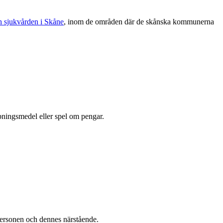
h sjukvården i Skåne
, inom de områden där de skånska kommunerna
opningsmedel eller spel om pengar.
personen och dennes närstående.