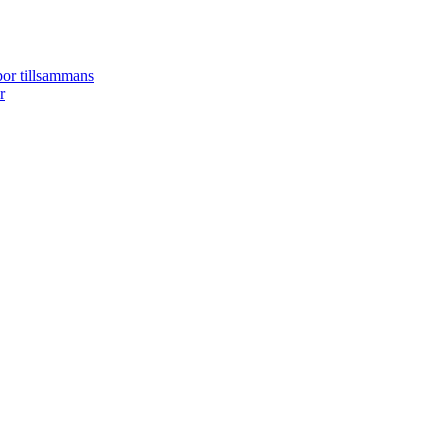
bor tillsammans
r