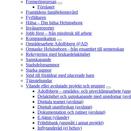
Formeringsresan
Förslaget
Framtidens familjehemsvård
Fyrfältaren
Hälsa – Din hälsa Helsingborg
Invånarreporter
Jobb först – från missbruk till arbete
Kommunikation
Områdesarbete Adolfsberg @AD
Omtanke Helsingborg - från ensamhet till gemenskap
Rekrytering med brukardelaktighet
Samskapande
Stadsdelsmammor
Starka pappor
Stöd till föräldrar med placerade barn
Tjänstehundar
Vilande eller avslutade projekt och grupper
Adolfsberg – områdes- och utvecklingsarbete (uppgå
Delaktighet och samskapande med ungdomar (avsl
Digitala teamet (avslutat)
Digitalt utanförskap (avslutat)
Dokumentation och rutiner (avslutat)
E-tjänst (vilande)
Fritidsbank (uppgått i annat projekt)
Inflytanderåd (ej behov)