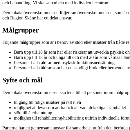
och behandling. Vi ska samarbeta med individen i centrum.
Den lokala överenskommelsen följer ramöverenskommelsen, som är en 
och Region Skåne har ett delat ansvar.
Målgrupper
Följande målgrupper som är i behov av stöd eller insatser från både
Barn upp till 18 år som har eller riskerar att utveckla psykisk o
Barn upp till 18 år och unga till och med 20 år som vårdas uta
Personer i alla åldrar med psykisk funktionsnedsättning
Personer i alla åldrar som har ett skadligt bruk eller beroende
Syfte och mål
Den lokala överenskommelsen ska leda till att personer inom målgrup
tillgång till tidiga insatser på rätt nivå
möjlighet att leva som andra och att vara delaktiga i samhället
stöd till återhämtning
möjlighet till rehabilitering/habilitering utifrån individuella förut
Parterna har ett gemensamt ansvar för samarbete, utifrån den berörd