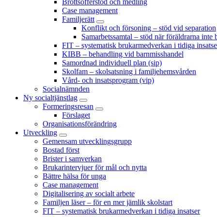
Brottsofferstöd och medling
Case management
Familjerätt
Konflikt och försoning – stöd vid separation
Samarbetssamtal – stöd när föräldrarna inte 
FIT – systematisk brukarmedverkan i tidiga insatse
KIBB – behandling vid barnmisshandel
Samordnad individuell plan (sip)
Skolfam – skolsatsning i familjehemsvården
Vård- och insatsprogram (vip)
Socialnämnden
Ny socialtjänstlag
Formeringsresan
Förslaget
Organisationsförändring
Utveckling
Gemensam utvecklingsgrupp
Bostad först
Brister i samverkan
Brukarintervjuer för mål och nytta
Bättre hälsa för unga
Case management
Digitalisering av socialt arbete
Familjen läser – för en mer jämlik skolstart
FIT – systematisk brukarmedverkan i tidiga insatser