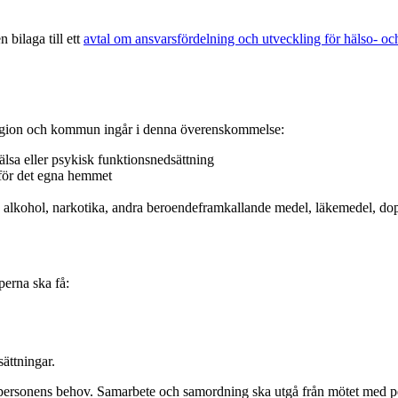
bilaga till ett
avtal om ansvarsfördelning och utveckling för hälso- oc
 region och kommun ingår i denna överenskommelse:
hälsa eller psykisk funktionsnedsättning
nför det egna hemmet
 av alkohol, narkotika, andra beroendeframkallande medel, läkemedel, d
perna ska få:
sättningar.
a personens behov. Samarbete och samordning ska utgå från mötet med 