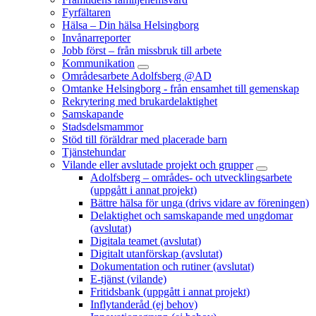
Fyrfältaren
Hälsa – Din hälsa Helsingborg
Invånarreporter
Jobb först – från missbruk till arbete
Kommunikation
Områdesarbete Adolfsberg @AD
Omtanke Helsingborg - från ensamhet till gemenskap
Rekrytering med brukardelaktighet
Samskapande
Stadsdelsmammor
Stöd till föräldrar med placerade barn
Tjänstehundar
Vilande eller avslutade projekt och grupper
Adolfsberg – områdes- och utvecklingsarbete
(uppgått i annat projekt)
Bättre hälsa för unga (drivs vidare av föreningen)
Delaktighet och samskapande med ungdomar
(avslutat)
Digitala teamet (avslutat)
Digitalt utanförskap (avslutat)
Dokumentation och rutiner (avslutat)
E-tjänst (vilande)
Fritidsbank (uppgått i annat projekt)
Inflytanderåd (ej behov)