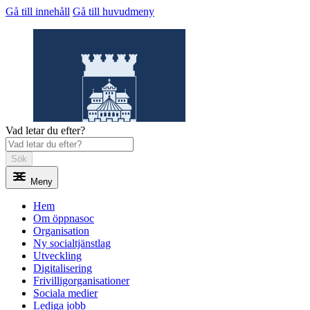
Gå till innehåll
Gå till huvudmeny
Vad letar du efter?
Sök
Meny
Öppnasoc
Hem
Om öppnasoc
Organisation
Ny socialtjänstlag
Utveckling
Digitalisering
Frivilligorganisationer
Sociala medier
Lediga jobb