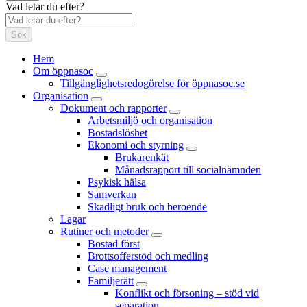
Vad letar du efter?
Sök
Hem
Om öppnasoc
Tillgänglighetsredogörelse för öppnasoc.se
Organisation
Dokument och rapporter
Arbetsmiljö och organisation
Bostadslöshet
Ekonomi och styrning
Brukarenkät
Månadsrapport till socialnämnden
Psykisk hälsa
Samverkan
Skadligt bruk och beroende
Lagar
Rutiner och metoder
Bostad först
Brottsofferstöd och medling
Case management
Familjerätt
Konflikt och försoning – stöd vid
separation