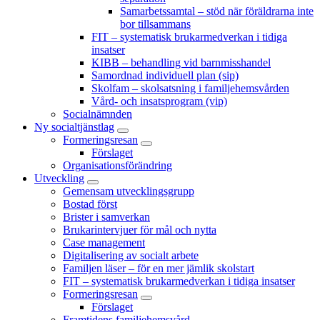
Samarbetssamtal – stöd när föräldrarna inte
bor tillsammans
FIT – systematisk brukarmedverkan i tidiga
insatser
KIBB – behandling vid barnmisshandel
Samordnad individuell plan (sip)
Skolfam – skolsatsning i familjehemsvården
Vård- och insatsprogram (vip)
Socialnämnden
Ny socialtjänstlag
Formeringsresan
Förslaget
Organisationsförändring
Utveckling
Gemensam utvecklingsgrupp
Bostad först
Brister i samverkan
Brukarintervjuer för mål och nytta
Case management
Digitalisering av socialt arbete
Familjen läser – för en mer jämlik skolstart
FIT – systematisk brukarmedverkan i tidiga insatser
Formeringsresan
Förslaget
Framtidens familjehemsvård