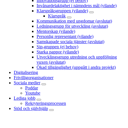
Innovationsgrupp (ej behov)
Invånardelaktighet i nämndens mål (vilande)
Klarspråksgruppen (vilande)
Klarspråk
Kommunikation med ungdomar (avslutat)
Ledningsgrupp för utveckling (avslutat)
Mentorskap (vilande)
Personlig representant (vilande)
Samskapade sociala tjänster (avslutat)
Sip-gruppen (ej behov)
Starka pappor (vilande)
Utvecklingsgrupp utredning och uppföljning
vuxen (avslutat)
Ökad tillgänglighet (uppgått i andra projekt)
Digitalisering
Frivilligorganisationer
Sociala medier
Poddar
Youtube
Lediga jobb
Rekryteringsprocessen
Stöd och självhjälp