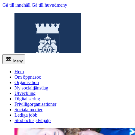
Gå till innehåll
Gå till huvudmeny
Meny
Hem
Om öppnasoc
Organisation
Öppnasoc
Ny socialtjänstlag
Utveckling
Digitalisering
Frivilligorganisationer
Sociala medier
Lediga jobb
Stöd och självhjälp