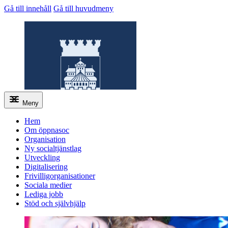
Gå till innehåll
Gå till huvudmeny
Meny
Hem
Om öppnasoc
Organisation
Öppnasoc
Ny socialtjänstlag
Utveckling
Digitalisering
Frivilligorganisationer
Sociala medier
Lediga jobb
Stöd och självhjälp